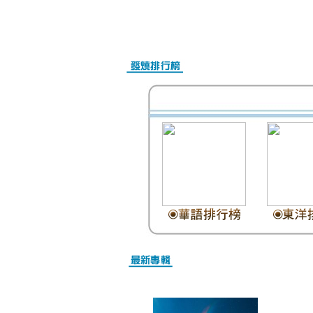
Nike Air Max Online Shop
Christian Louboutin Schuhe Outlet
Christian Louboutin Schuhe Damen
Christian Louboutin outlet
Nike Air Max Kaufen Schweiz
Billig Nike Air Max