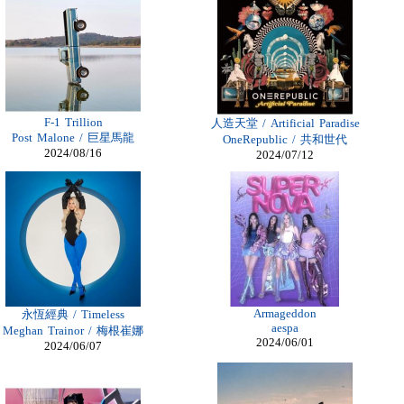
F-1 Trillion
人造天堂 / Artificial Paradise
Post Malone / 巨星馬龍
OneRepublic / 共和世代
2024/08/16
2024/07/12
Armageddon
永恆經典 / Timeless
aespa
Meghan Trainor / 梅根崔娜
2024/06/01
2024/06/07