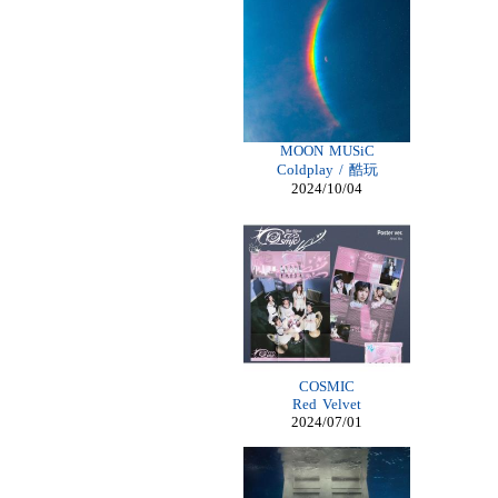
Billiga Nike
Billiga Moncler Jacka
Longchamp Pas Cher
Billiga Nike Air Max
moncler online shop
cheap mbt shoes
moncler jas heren
billig adidas yeezy
longchamp outlet uk
MOON MUSiC
Cheap Longchamp Bags
Coldplay / 酷玩
Christian Louboutin Homme pas cher
2024/10/04
cheap Lace Front Wigs
Nike Billig
moncler Daunenmantel damen
Moncler Jacken Herren
Billig Moncler dam
Billig moncler
Louboutin Schuhe Outlet
Christian Louboutin Schuhe Kaufen
louboutin schuhe sale
Billig Christian Louboutin Schuhe
louboutin Schuhe Shop
COSMIC
Damen Moncler Jacken
Red Velvet
Christian Louboutin Online Shop
2024/07/01
Adidas Online Shop Schweiz
Longchamp pliage pas cher
moncler outlet zürich
Günstige Nike Air Max