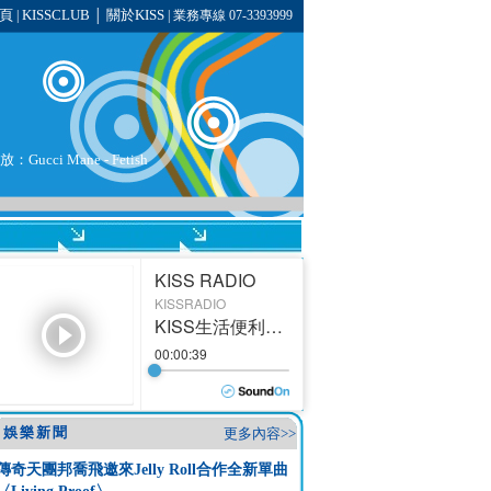
頁
KISSCLUB
關於KISS
|
│
| 業務專線 07-3393999
：Gucci Mane - Fetish
娛樂新聞
更多內容>>
傳奇天團邦喬飛邀來Jelly Roll合作全新單曲