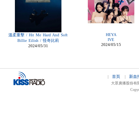
Billig Christian Louboutin
billige moncler jacken zürich
billiga air max herr
Louboutin Shoes Outlet
Moncler Jas heren
Cheap Louboutin Ankle Boots
moncler Online Kaufen
HEYA
溫柔重擊 / Hit Me Hard And Soft
IVE
Billie Eilish / 怪奇比莉
2024/05/15
2024/05/31
首頁
新血
|
|
大眾廣播股份有限公司 
Copyr