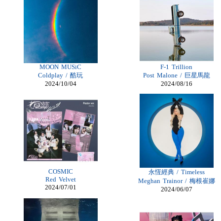
Billiga Nike
Billiga Moncler Jacka
Longchamp Pas Cher
Billiga Nike Air Max
moncler online shop
cheap mbt shoes
moncler jas heren
billig adidas yeezy
longchamp outlet uk
MOON MUSiC
F-1 Trillion
Cheap Longchamp Bags
Coldplay / 酷玩
Post Malone / 巨星馬龍
Christian Louboutin Homme pas cher
2024/10/04
2024/08/16
cheap Lace Front Wigs
Nike Billig
moncler Daunenmantel damen
Moncler Jacken Herren
Billig Moncler dam
Billig moncler
Louboutin Schuhe Outlet
Christian Louboutin Schuhe Kaufen
louboutin schuhe sale
Billig Christian Louboutin Schuhe
louboutin Schuhe Shop
COSMIC
永恆經典 / Timeless
Damen Moncler Jacken
Red Velvet
Meghan Trainor / 梅根崔娜
Christian Louboutin Online Shop
2024/07/01
2024/06/07
Adidas Online Shop Schweiz
Longchamp pliage pas cher
moncler outlet zürich
Günstige Nike Air Max