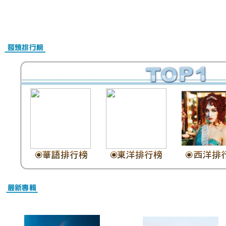
Nike Air Max Online Shop
Christian Louboutin Schuhe Outlet
Christian Louboutin Schuhe Damen
Christian Louboutin outlet
Nike Air Max Kaufen Schweiz
Billig Nike Air Max