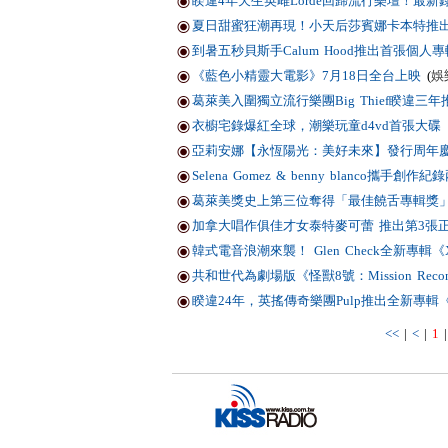
睽違4年天生英雌Lorde回歸流行樂壇！最新錄音
夏日甜蜜狂潮再現！小天后莎賓娜卡本特推出全新
到暑五秒貝斯手Calum Hood推出首張個人專輯《
《藍色小精靈大電影》7月18日全台上映
(
娛
葛萊美入圍獨立流行樂團Big Thief睽違三年推出全
衣櫥宅錄爆紅全球，潮樂玩童d4vd首張大碟
亞莉安娜【永恆陽光：美好未來】發行周年
Selena Gomez & benny blanc
葛萊美獎史上第三位奪得「最佳饒舌專輯獎」
加拿大唱作俱佳才女泰特麥可蕾 推出第3張
韓式電音浪潮來襲！ Glen Check全新專輯《
共和世代為劇場版《怪獸8號：Mission Reco
睽違24年，英搖傳奇樂團Pulp推出全新專輯《
<<
|
<
|
1