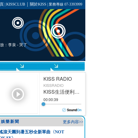
頁
KISSCLUB
關於KISS
|
│
| 業務專線 07-3393999
播放：
李泉
-
哭了
娛樂新聞
更多內容>>
搖滾天團到暑五秒全新單曲〈NOT