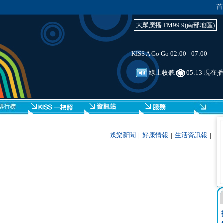
首
大眾廣播 FM99.9(南部地區)
KISS A Go Go 02:00 - 07:00
線上收聽
05:13 現在
娛樂新聞
|
好康情報
|
生活資訊報
|