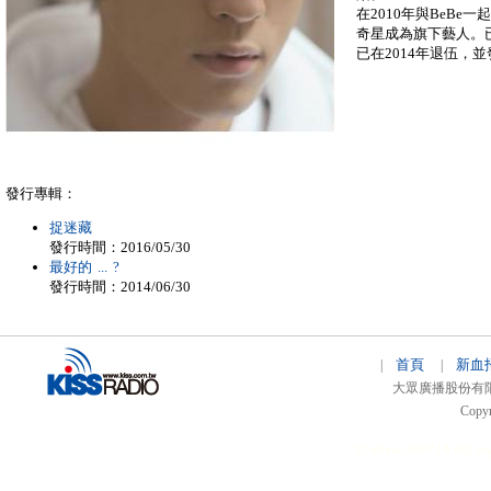
在2010年與BeB
奇星成為旗下藝人。已
已在2014年退伍，
發行專輯：
捉迷藏
發行時間：2016/05/30
最好的 ... ?
發行時間：2014/06/30
首頁
新血
|
|
大眾廣播股份有限公司 
Copyr
51relaw
300714
nfc ta