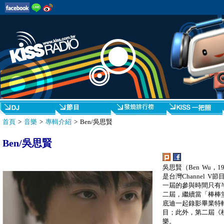
首頁
>
音樂
>
專輯介紹
> Ben/吳思賢
Ben/吳思賢
吳思賢（Ben Wu，1
是台灣Channel
一屆的參與時間只有
二屆，繼續當「棒棒堂
底迪一起錄影畢業特
目；此外，第二屆《
樂。