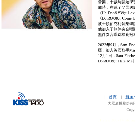
雪梨，十歲時開始學
歲時，在聽了父母送給他
《He Don&#39;t L
《Don&#39;t Co
波士頓伯克利音樂學
他加入了無伴奏合唱團Pi
無伴奏合唱錦標賽冠
2022年9月，Sam F
亞，加入英國歌手Mim
12月1日，Sam Fisch
Don&#39;t Hate M
首頁
新血
|
|
大眾廣播股份有限公司 
Copyr
51relaw
300714
nfc ta