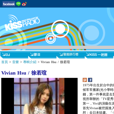
首頁
>
音樂
>
專輯介紹
> Vivian Hsu / 徐若瑄
Vivian Hsu / 徐若瑄
1975年出生於台中的
候常常搬家(光小學
錢，第一件事就是去買間
視所舉辦的「TV星
第一，Vivi的演藝
首先Vivian被挖
想：去日本唸書。「少