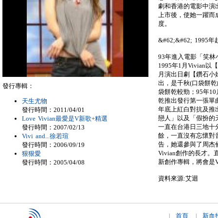
劇和香港的電影中演
上市後，使她一躍而
度。
&#62;&#62; 199
93年進入電影「笑林
1995年1月Vivia
月演出日劇【鑽石小
出，是千秋(口袋餅
發行專輯：
袋餅乾較勁；95年1
乾推出發行第一張單
天生尤物
年底上紅白對抗及推
發行時間：2011/04/01
戀人」以及「假扮的
Love Vivian最愛是V新歌+精選
一直在台港日三地十
發行時間：2007/02/13
餘，一直沒有忘懷對
Vivi and...徐若瑄
告，她還參與了周杰
發行時間：2006/09/19
Vivian創作的長才。
狠狠愛
新創作專輯，將會是V
發行時間：2005/04/08
資料來源:艾迴
首頁
新血
|
|