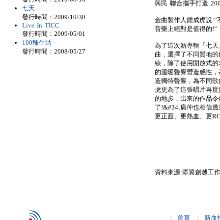
興民 聯合攜手打造 2
七天
發行時間：2009/10/30
金曲製作人鍾成虎說:
Live In TICC
音樂上絕對是值得的!”
發行時間：2009/05/01
100種生活
為了這次新專輯『七天
發行時間：2008/05/27
曲，選擇了不同質地的
線，除了使用開放式的
的溫暖聲響營造感性，
造獨特聲響，為不同歌
虎更為了這張唱片再度
的地步，出來的作品令他
了!&#34;廣仲也相
更正面、更熱血、更ROC
資料來源:添翼創越工
首頁
新血
|
|