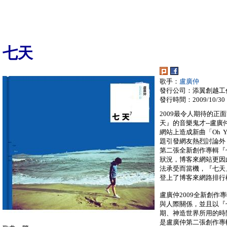
七天
歌手：
盧廣仲
發行公司：添翼創越工
發行時間：2009/10/30
2009最令人期待的正
天』的音樂鬼才--盧
網站上造成新曲「Oh Y
題引發網友熱烈討論外
第二張全新創作專輯『
狀況，博客來網站更因
法承受而當機，『七天
登上了博客來網路排行
盧廣仲2009全新創
與人際關係，並且以『
期、神造世界所用的時
是盧廣仲第二張創作專