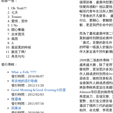
歌曲一覽：
循環節奏，盧廣仲想要
快樂與感動!! 他以
Oh Yeah!!!
幅現代青年生活與人際
七天
下青春的不凡樂章。 
Tomato
付出、要關心、要離開
愛情，習作
貌，更是我們生命中的
I No
開心餐廳
而為了慶祝盧廣仲第二
吉米寶貝
翼創越特別贈送給廣仲
風雨
「廣式」音樂的新生外
A
的呼吸一樣讓人舒服自
最寂寞的時候
伴大家走過不同年齡層
聽見了嗎?
再見勾勾
2009第二張創作專
發行專輯：
越來越大膽，除了使用
樂視野，更深受許多其
What a Folk !!!!!!
作人鍾成虎特別用全li
發行時間：2016/06/07
器收音，雖然預算較高
有吉他的流行歌曲
金曲製作人鍾成虎感性
發行時間：2012/11/20
將新專輯再度送往美國舊金山商
Good Morning＆Good Evening小巨蛋
Johnson等巨星的御用母
發行時間：2012/02/03
再度操刀，音場完整、
慢靈魂
驚艷，並打造立體音場
發行時間：2011/07/16
邀請了橫跨三代的超級製
四果冰
柏州、余光耀、李雨寰、及
發行時間：2010/08/16