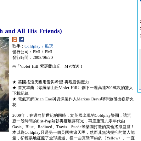
and All His Friends)
歌手：
Coldplay / 酷玩
發行公司：EMI / EMI
發行時間：2008/06/20
◎「Violet Hill 紫羅蘭山丘」MV放送！
★ 英國搖滾天團用愛與希望 再現音樂魔力
★ 首支單曲〈紫羅蘭山丘Violet Hill〉創下一週高達200萬次的驚人
下載紀錄
★ 電氣宗師Brian Eno與資深製作人Markus Dravs聯手激盪出嶄新火
花
2000年，在邁向新世紀的同時，於英國出現的Coldplay樂團，讓沉
寂一段時間的Brit-Pop熱朝再度展露曙光，再度重現九零年代由
Oasis、Blue、Radioed、Travis、Suede等樂團打造的英倫搖滾盛世！
本以為Coldplay只是另一個英國搖滾天團，然而其無法扼抑的驚人能
量，卻輕易地征服了全球樂迷。從一曲真摯單純的〈Yellow〉、一直