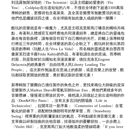
到流露無限深情的〈The Scientist〉以及主唱獻給愛妻的〈Fix
You〉，Coldplay在出道短短的八年，不僅在全球創下超過3300萬張
專輯的銷售，更獲得包含葛萊美、及全英音樂獎等無數獎項的肯定，
他們也是繼披頭四之後，在全球能有如此傲人成績的唯一樂團！
酷玩的音樂就是有一種魔力，尤其是主唱克里斯馬汀嗓音的獨特共鳴
點，有著和人體感官互相呼應地共同溝通頻率，總是將自己的靈魂包
裹在每首歌曲裡，讓每個音符寫下自己獨特的光芒。距離上張專輯發
行將近三年的時間，在全球樂迷的衷心企盼之下，酷玩終於推出第四
張原創專輯《玩酷人生/Viva La Vida》，而名稱的靈感是來自墨西哥
畫家芙烈達卡蘿Frida Kahlo的作品，有著歌誦生命的意涵。而專輯
封面，則是取材於法國知名浪漫派畫家，德拉克洛瓦Eugene
Delacroix的經典畫作「自由領導人民Liberty Leading The
People」。這次新作無論是在意涵上的創新，或是音樂上的改變，酷
玩都採取更開放的態度，勇於嘗試新的音樂元素！
新專輯除了樂團自己擔任製作的角色之外，更找來兩位大師級的資深
音樂製作人Markus Dravs和電氣宗師Brian Eno，將他們累積多年的
音樂歷練，慢慢灌注釋放於其中。雖然讓人回億起之前出道時期的作
品〈Don&#39;t Panic〉，沒有太多言詞的開場曲〈Life in
Technicolor〉，拉開耳目一新序幕；〈Cemeteries of London〉在電
氣化的節奏下，搭配輕快佛朗明哥的擊掌聲，而〈Strawberry
Swing〉裡厚重的貝斯瀰漫迷幻的氣息，不時點綴非洲音樂元素；首
支單曲以碎裂扭曲的吉他音牆，排迴低吟的憂鬱節拍，一步步爬上
〈Violet Hill〉，克里斯馬汀如大地般溫柔的聲線唱著:「If you love