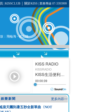
頁
KISSCLUB
關於KISS
|
│
| 業務專線 07-3393999
播放：
飛輪海
- 被忘錄
娛樂新聞
更多內容>>
搖滾天團到暑五秒全新單曲〈NOT