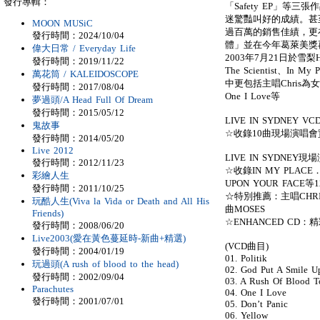
發行專輯：
「Safety EP」
迷驚豔叫好的成績。甚
MOON MUSiC
過百萬的銷售佳績，更
發行時間：2024/10/04
體」並在今年葛萊美獎
偉大日常 / Everyday Life
2003年7月21日於雪梨Ho
發行時間：2019/11/22
The Scientist、I
萬花筒 / KALEIDOSCOPE
中更包括主唱Chris
發行時間：2017/08/04
One I Love等
夢過頭/A Head Full Of Dream
發行時間：2015/05/12
LIVE IN SYDNEY VC
鬼故事
☆收錄10曲現場演唱
發行時間：2014/05/20
Live 2012
LIVE IN SYDNEY
發行時間：2012/11/23
☆收錄IN MY PLACE．
彩繪人生
UPON YOUR FA
發行時間：2011/10/25
☆特別推薦：主唱CHR
玩酷人生(Viva la Vida or Death and All His
曲MOSES
Friends)
☆ENHANCED CD
發行時間：2008/06/20
Live2003(愛在黃色蔓延時-新曲+精選)
(VCD曲目)
發行時間：2004/01/19
01. Politik
玩過頭(A rush of blood to the head)
02. God Put A Smile U
發行時間：2002/09/04
03. A Rush Of Blood 
Parachutes
04. One I Love
發行時間：2001/07/01
05. Don’t Panic
06. Yellow