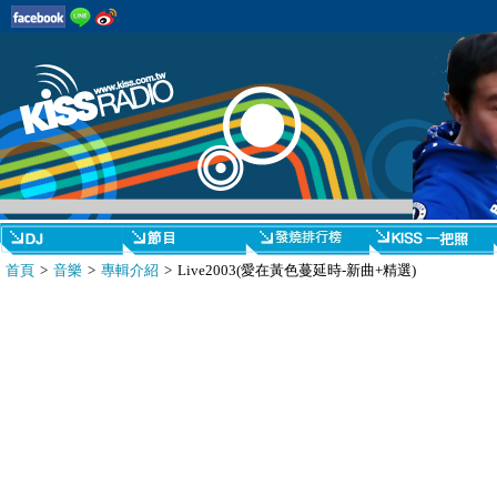
首頁
>
音樂
>
專輯介紹
> Live2003(愛在黃色蔓延時-新曲+精選)