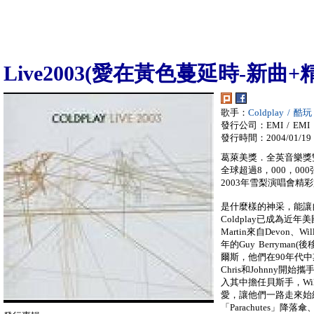
Live2003(愛在黃色蔓延時-新曲+
歌手：
Coldplay / 酷玩
發行公司：EMI / EMI
發行時間：2004/01/19
葛萊美獎．全英音樂獎
全球超過8，000，0
2003年雪梨演唱會精
是什麼樣的神采，能讓
Coldplay已成為近
Martin來自Devon、
年的Guy Berryman(
爾斯，他們在90年代
Chris和Johnny
入其中擔任貝斯手，Wi
愛，讓他們一路走來始
「Parachutes」降落傘、