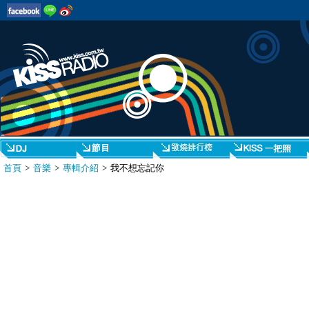
首頁
>
音樂
>
專輯介紹
> 我不想忘記你