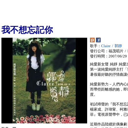
我不想忘記你
歌手：
Claire / 郭靜
發行公司：福茂唱片 / LI
發行時間：2007/06/29
純愛新女聲 純靜 純愛2
第一波純愛純靜主打「
暑假最好聽的抒情曲讓
純愛新勢力－人們內心
而帶些距離感的她，即
度。
初試啼聲的『我不想忘
楊家成、許瑋甯、柯雅
菲』電視原聲帶中，已經
近期作品陸續於偶像劇