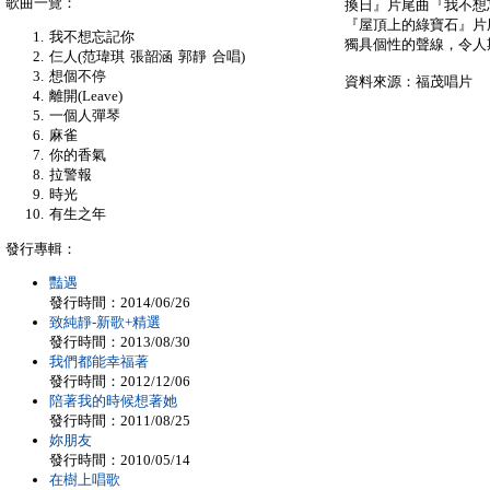
歌曲一覽：
換日』片尾曲『我不想忘
『屋頂上的綠寶石』片
我不想忘記你
獨具個性的聲線，令人
仨人(范瑋琪 張韶涵 郭靜 合唱)
想個不停
資料來源：福茂唱片
離開(Leave)
一個人彈琴
麻雀
你的香氣
拉警報
時光
有生之年
發行專輯：
豔遇
發行時間：2014/06/26
致純靜-新歌+精選
發行時間：2013/08/30
我們都能幸福著
發行時間：2012/12/06
陪著我的時候想著她
發行時間：2011/08/25
妳朋友
發行時間：2010/05/14
在樹上唱歌