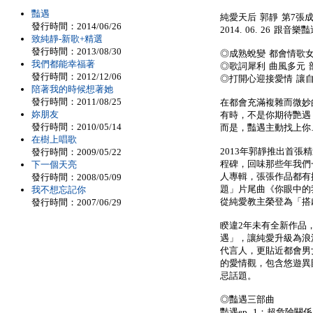
豔遇
純愛天后 郭靜 第7張
發行時間：2014/06/26
2014. 06. 26 跟音
致純靜-新歌+精選
發行時間：2013/08/30
◎成熟蛻變 都會情歌
我們都能幸福著
◎歌詞犀利 曲風多元
發行時間：2012/12/06
◎打開心迎接愛情 讓
陪著我的時候想著她
發行時間：2011/08/25
在都會充滿複雜而微妙
妳朋友
有時，不是你期待艷遇
發行時間：2010/05/14
而是，豔遇主動找上你
在樹上唱歌
2013年郭靜推出首張
發行時間：2009/05/22
程碑，回味那些年我們
下一個天亮
人專輯，張張作品都有
發行時間：2008/05/09
題」片尾曲《你眼中的
我不想忘記你
從純愛教主榮登為「搭
發行時間：2007/06/29
睽違2年未有全新作品，
遇」，讓純愛升級為浪
代言人，更貼近都會男
的愛情觀，包含悠遊異
忌話題。
◎豔遇三部曲
豔遇ep. 1：超危險關