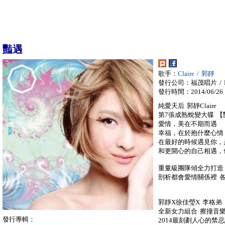
豔遇
歌手：
Claire / 郭靜
發行公司：福茂唱片 / LI
發行時間：2014/06/26
純愛天后 郭靜Claire
第7張成熟蛻變大碟 【豔遇】
愛情，美在不期而遇
幸福，在於抱什麼心情
在最好的時候遇見你，
和更開心的自己相遇，
重量級團隊傾全力打造
剖析都會愛情關係裡 
郭靜X徐佳瑩X 李格弟
全新女力組合 擦撞音
發行專輯：
2014最刻劃人心的禁