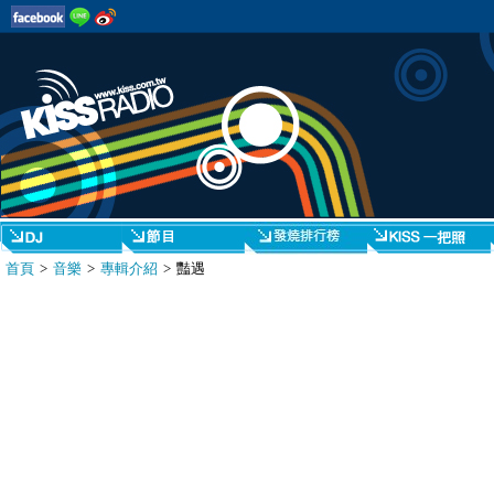
首頁
>
音樂
>
專輯介紹
> 豔遇