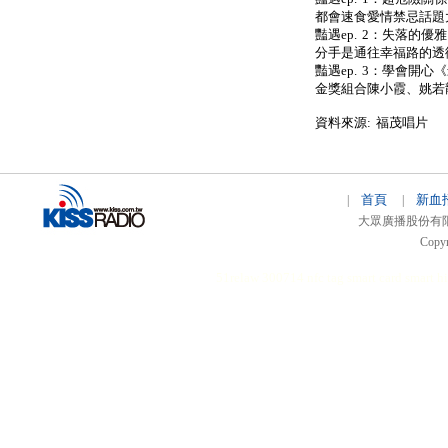
都會速食愛情禁忌話題
豔遇ep. 2：失落的
分手是通往幸福路的透
豔遇ep. 3：學會開
金獎組合陳小霞、姚若
資料來源: 福茂唱片
首頁
新血
|
|
大眾廣播股份有限公司 
Copyr
51relaw
300714
nfc tag
smart card smart
hi