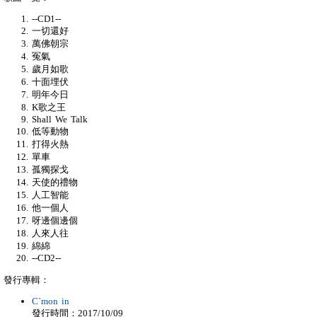
--CD1--
一切還好
萬佛朝宗
冤氣
歲月如歌
十面埋伏
明年今日
K歌之王
Shall We Talk
低等動物
打得火熱
單車
孤獨探戈
天使的禮物
人工智能
他一個人
呀邊個邊個
人來人往
綿綿
--CD2--
發行專輯：
C`mon in
發行時間：2017/10/09