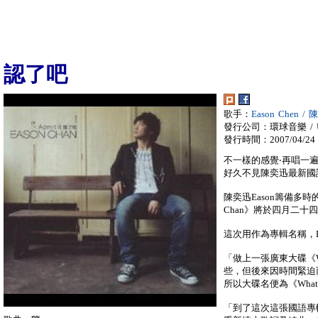
認了吧
歌手：
Eason Chen /
發行公司：環球音樂 / Univ
發行時間：2007/04/24
不一樣的感覺‧再唱一
好久不見陳奕迅最新國語專輯
陳奕迅Eason籌備多時的
Chan》將於四月二十
這次用作為專輯名稱，E
「做上一張廣東大碟《Wh
些，但後來因時間緊迫
所以大碟名便為《What’s
「到了這次這張國語專輯，