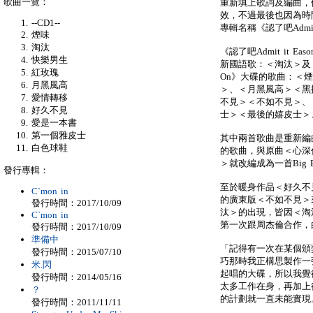
歌曲一覽：
重新填上歌詞及編曲，
效，不過最後也因為時
--CD1--
專輯名稱《認了吧Admit 
煙味
淘汰
《認了吧Admit it 
快樂男生
新國語歌：＜淘汰＞及＜快
紅玫瑰
On》大碟的歌曲：＜
月黑風高
＞、＜月黑風高＞＜黑
愛情轉移
不見＞＜不如不見＞、
好久不見
士＞＜最後的嬉皮士＞
愛是一本書
第一個雅皮士
其中兩首歌曲是重新編
白色球鞋
的歌曲，與原曲＜心深
＞就改編成為一首Big B
發行專輯：
至於暖身作品＜好久不
C`mon in
的廣東版＜不如不見＞
發行時間：2017/10/09
汰＞的出現，皆因＜淘汰
C`mon in
第一次跟周杰倫合作，
發行時間：2017/10/09
準備中
「記得有一次在某個頒
發行時間：2015/07/10
巧那時我正構思製作一張和
米.閃
起唱的大碟，所以我覺
發行時間：2014/05/16
太多工作在身，再加上很難
？
的計劃就一直未能實現
發行時間：2011/11/11