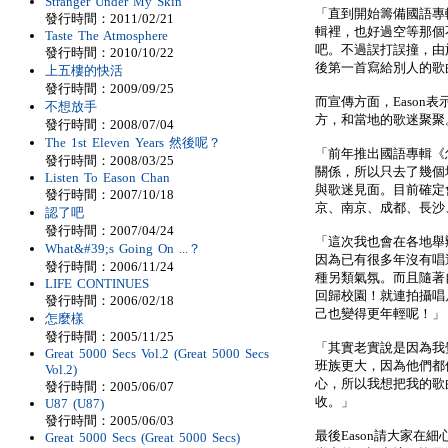
Stranger Under My Skin
「直到開始籌備國語專
發行時間：2011/02/21
輯裡，也好過空等那個不知
Taste The Atmosphere
吧。不過誤打誤撞，由
發行時間：2010/10/22
後第一首寫給別人的歌
上五樓的快活
發行時間：2009/09/25
而宣傳方面，Eason
不想放手
方，和當地的歌迷聚聚
發行時間：2008/07/04
The 1st Eleven Years 然後呢？
「前年推出國語專輯《
發行時間：2008/03/25
關係，所以只去了幾個
Listen To Eason Chan
與歌迷見面。目前確定
發行時間：2007/10/18
京、南京、成都、長沙
認了吧
發行時間：2007/04/24
「這次我也會在各地舉
What&#39;s Going On ...？
因為已有很多年沒有唱
發行時間：2006/11/24
種另類氣氛。而且隨著
LIFE CONTINUES
回歸校園！就連拍攝唱
發行時間：2006/02/18
己也變得更年輕呢！」
怎麼樣
發行時間：2005/11/25
「其實老實說是因為我
Great 5000 Secs Vol.2 (Great 5000 Secs
班族更大，因為他們都
Vol.2)
心，所以我想把我的歌
發行時間：2005/06/07
收。」
U87 (U87)
發行時間：2005/06/03
最後Eason請大家在
Great 5000 Secs (Great 5000 Secs)