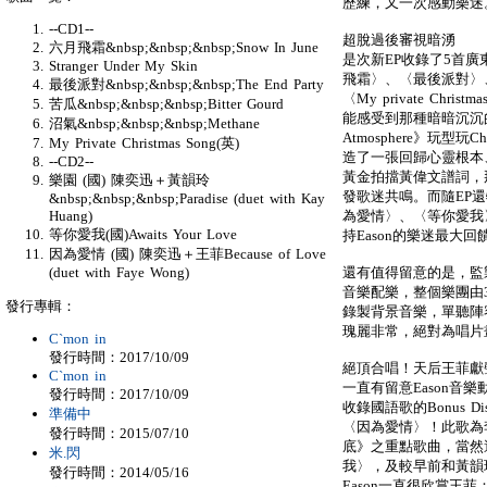
歷練，又一次感動樂迷
--CD1--
超脫過後審視暗湧
六月飛霜&nbsp;&nbsp;&nbsp;Snow In June
是次新EP收錄了5首
Stranger Under My Skin
飛霜〉、〈最後派對〉、〈St
最後派對&nbsp;&nbsp;&nbsp;The End Party
〈My private Chr
苦瓜&nbsp;&nbsp;&nbsp;Bitter Gourd
能感受到那種暗暗沉沉的味
沼氣&nbsp;&nbsp;&nbsp;Methane
Atmosphere》玩型
My Private Christmas Song(英)
造了一張回歸心靈根本
--CD2--
黃金拍擋黃偉文譜詞，那
樂園 (國) 陳奕迅＋黃韻玲
發歌迷共鳴。而隨EP
&nbsp;&nbsp;&nbsp;Paradise (duet with Kay
為愛情〉、〈等你愛我〉
Huang)
等你愛我(國)Awaits Your Love
持Eason的樂迷最大回
因為愛情 (國) 陳奕迅＋王菲Because of Love
還有值得留意的是，監製
(duet with Faye Wong)
音樂配樂，整個樂團由
發行專輯：
錄製背景音樂，單聽陣
瑰麗非常，絕對為唱片
C`mon in
發行時間：2017/10/09
絕頂合唱！天后王菲獻
C`mon in
一直有留意Eason音
發行時間：2017/10/09
收錄國語歌的Bonus 
準備中
〈因為愛情〉！此歌為
發行時間：2015/07/10
底》之重點歌曲，當然還
米.閃
我〉，及較早前和黃韻
發行時間：2014/05/16
Eason一直很欣賞王