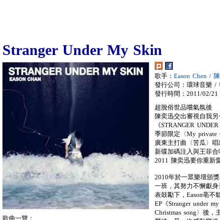
Stranger Under My Skin
歌手：
Eason Chen /
發行公司：環球音樂 / Univ
發行時間：2011/02/21
超脫俗世品嚐氣氛後
陳奕迅交出審視自我另
《STRANGER UNDE
季節限定〈My privat
廣東主打曲〈苦瓜〉唱
新碟加碼注入與王菲合
2011 陳奕迅要你重
2010年於一眾樂壇頒
一班，其努力不懈獻身
表鼓勵下，Eason亳
EP《Stranger under
Christmas so
歌曲一覽：