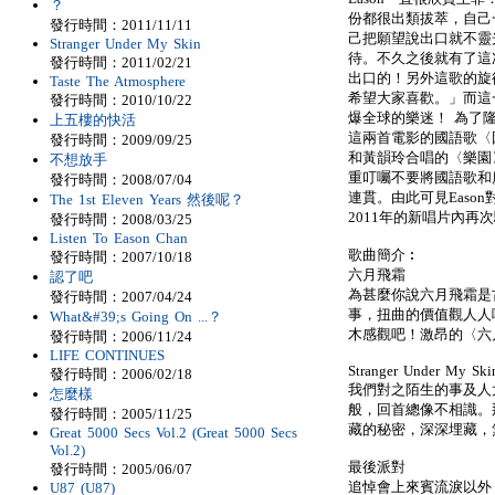
？
份都很出類拔萃，自己
發行時間：2011/11/11
己把願望說出口就不靈
Stranger Under My Skin
待。不久之後就有了這
發行時間：2011/02/21
出口的！另外這歌的旋
Taste The Atmosphere
希望大家喜歡。」而這
發行時間：2010/10/22
爆全球的樂迷！ 為了隆
上五樓的快活
這兩首電影的國語歌〈
發行時間：2009/09/25
和黃韻玲合唱的〈樂園
不想放手
重叮囑不要將國語歌和
發行時間：2008/07/04
連貫。由此可見Easo
The 1st Eleven Years 然後呢？
2011年的新唱片內再
發行時間：2008/03/25
Listen To Eason Chan
歌曲簡介︰
發行時間：2007/10/18
六月飛霜
認了吧
為甚麼你說六月飛霜是
發行時間：2007/04/24
事，扭曲的價值觀人人
What&#39;s Going On ...？
木感觀吧！激昂的〈六
發行時間：2006/11/24
LIFE CONTINUES
Stranger Under My Ski
發行時間：2006/02/18
我們對之陌生的事及人
怎麼樣
般，回首總像不相識。那
發行時間：2005/11/25
藏的秘密，深深埋藏，
Great 5000 Secs Vol.2 (Great 5000 Secs
Vol.2)
最後派對
發行時間：2005/06/07
追悼會上來賓流淚以外
U87 (U87)