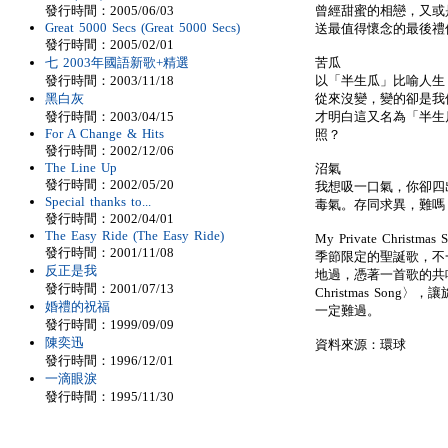
發行時間：2005/06/03
曾經甜蜜的相戀，又或
Great 5000 Secs (Great 5000 Secs)
送最值得懷念的最後禮
發行時間：2005/02/01
七 2003年國語新歌+精選
苦瓜
發行時間：2003/11/18
以「半生瓜」比喻人生
黑白灰
從來沒變，變的卻是我
發行時間：2003/04/15
才明白這又名為「半生
For A Change & Hits
照？
發行時間：2002/12/06
The Line Up
沼氣
發行時間：2002/05/20
我想吸一口氣，你卻四
Special thanks to...
毒氣。存同求異，難嗎
發行時間：2002/04/01
The Easy Ride (The Easy Ride)
My Private Christmas 
發行時間：2001/11/08
季節限定的聖誕歌，不
反正是我
地過，憑著一首歌的共鳴也
發行時間：2001/07/13
Christmas So
婚禮的祝福
一定難過。
發行時間：1999/09/09
陳奕迅
資料來源：環球
發行時間：1996/12/01
一滴眼淚
發行時間：1995/11/30